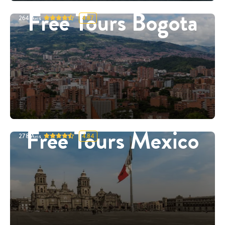
Free Tours Bogota
264
Avis
4.87
Free Tours Mexico
278
Avis
4.84