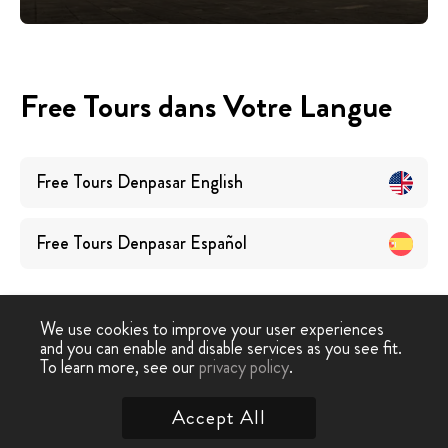
Free Tours dans Votre Langue
Free Tours
Denpasar
English
Free Tours
Denpasar
Español
We use cookies to improve your user experiences
and you can enable and disable services as you see fit.
To learn more, see our
privacy policy
.
Free Tour
›
Denpasar
Accept All
Contactez nous