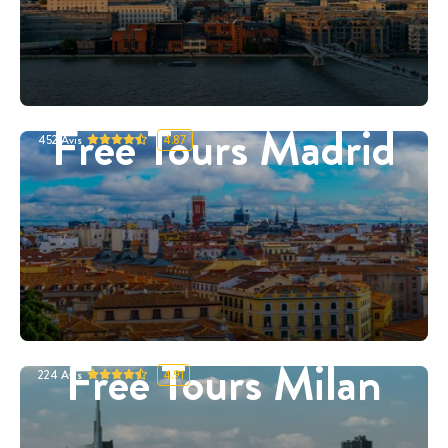
Free Tours Madrid
452
Avis
4.87
Free Tours Milan
224
Avis
4.91