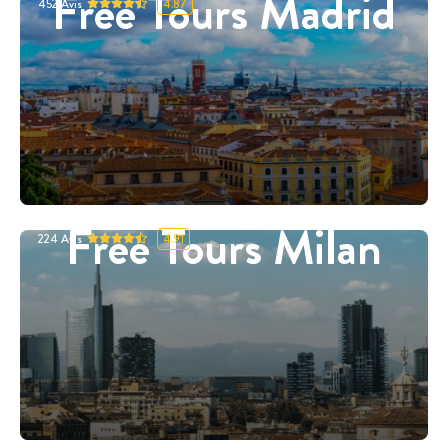
Free Tours Madrid
452
Avis
4.87
Free Tours Milan
224
Avis
4.91