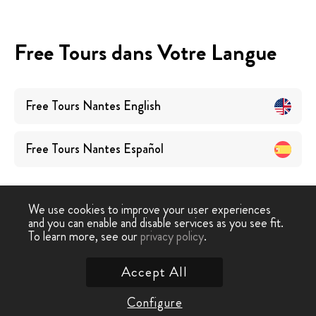
Free Tours dans Votre Langue
Free Tours
Nantes
English
Free Tours
Nantes
Español
We use cookies to improve your user experiences
and you can enable and disable services as you see fit.
To learn more, see our
privacy policy
.
Free Tour
›
Nantes
Accept All
Contactez nous
Configure