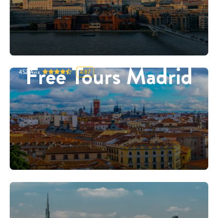
Free Tours Madrid
452
Avis
4.87