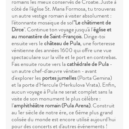
romains les mieux conservés de Croatie. Juste à
côté de l'église St. Maria Formosa, tu trouveras
un autre vestige romain à visiter absolument :
l'étonnante mosaïque de sol
"Le châtiment de
Dirce
". Continue ton voyage jusqu'à l'
église et
au monastère de Saint-François
. Dirige-toi
ensuite vers le
château de Pula
, une forteresse
vénitienne des années 1600 qui offre une vue
spectaculaire sur la ville et le port en contrebas.
Fais ensuite route vers la
cathédrale de Pula
-
un autre chef-d'œuvre vénitien - avant
d'explorer les
portes jumelles
(Porta Gemina)
et la porte d'Hercule (Herkulova Vrata). Enfin,
aucun voyage à Pula ne serait complet sans la
visite de son monument le plus célèbre :
l'
amphithéâtre romain (Pula Arena)
. Construit
au 1er siècle de notre ère, ce 6ème plus grand
colisée du monde est encore utilisé aujourd'hui
pour des concerts et d'autres événements !