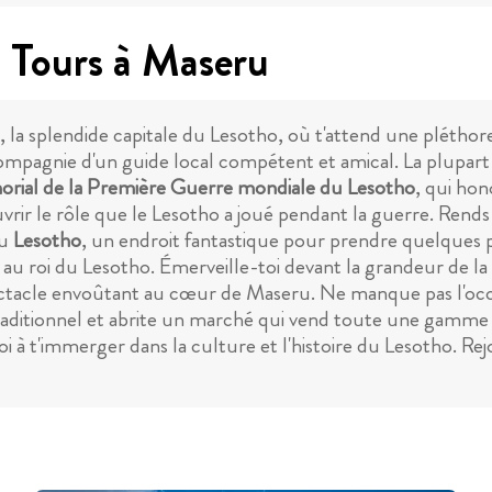
g Tours à Maseru
 la splendide capitale du Lesotho, où t'attend une pléth
 compagnie d'un guide local compétent et amical. La plupart
rial de la Première Guerre mondiale du Lesotho
, qui hon
uvrir le rôle que le Lesotho a joué pendant la guerre. Re
du
Lesotho
, un endroit fantastique pour prendre quelques ph
lle au roi du Lesotho. Émerveille-toi devant la grandeur de la
ectacle envoûtant au cœur de Maseru. Ne manque pas l'occ
raditionnel et abrite un marché qui vend toute une gamme d'
à t'immerger dans la culture et l'histoire du Lesotho. Rejo