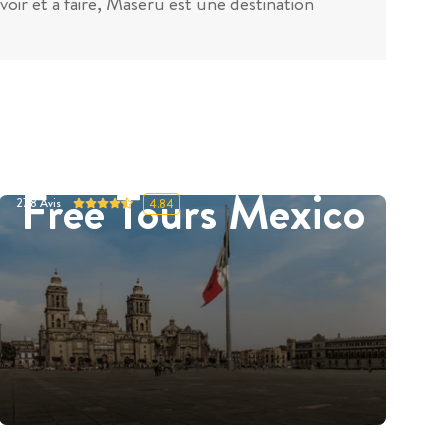
oir et à faire, Maseru est une destination
Free Tours Mexico
278
Avis
4.84