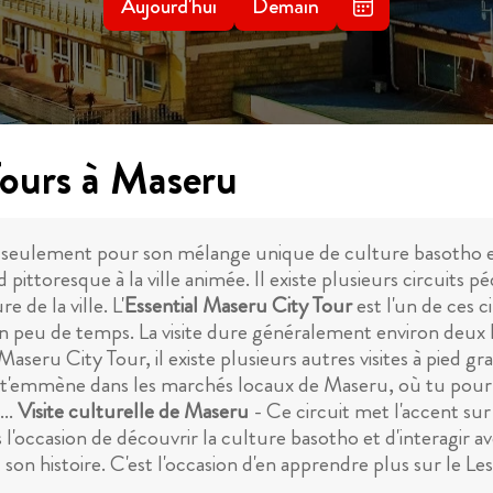
Aujourd'hui
Demain
Tours à Maseru
n seulement pour son mélange unique de culture basotho e
pittoresque à la ville animée. Il existe plusieurs circuits 
e de la ville. L'
Essential Maseru City Tour
est l'un de ces 
e en peu de temps. La visite dure généralement environ deux 
Maseru City Tour, il existe plusieurs autres visites à pied grat
e t'emmène dans les marchés locaux de Maseru, où tu pourra
...
Visite culturelle de Maseru
- Ce circuit met l'accent s
 l'occasion de découvrir la culture basotho et d'interagir ave
on histoire. C'est l'occasion d'en apprendre plus sur le Les