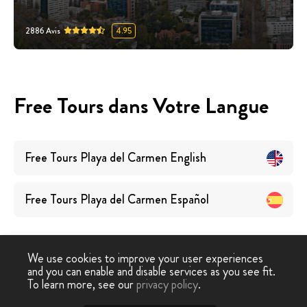
2886
Avis
4.95
Free Tours dans Votre Langue
Free Tours
Playa del Carmen
English
Free Tours
Playa del Carmen
Español
We use cookies to improve your user experiences
and you can enable and disable services as you see fit.
To learn more, see our
privacy policy
.
Free Tour
›
Playa del Carmen