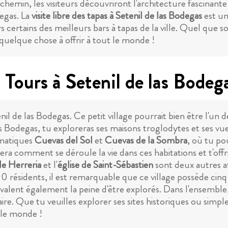
chemin, les visiteurs découvriront l'architecture fascinante d
degas. La
visite libre des tapas à Setenil de las Bodegas
est un
 certains des meilleurs bars à tapas de la ville. Quel que so
quelque chose à offrir à tout le monde !
 Tours à Setenil de las Bodeg
nil de las Bodegas. Ce petit village pourrait bien être l'un
las Bodegas, tu exploreras ses maisons troglodytes et ses vu
ématiques
Cuevas del Sol
et
Cuevas de la Sombra
, où tu po
era comment se déroule la vie dans ces habitations et t'offri
le Herreria
et l'
église de Saint-Sébastien
sont deux autres at
00 résidents, il est remarquable que ce village possède cinq
valent également la peine d'être explorés. Dans l'ensemble,
aire. Que tu veuilles explorer ses sites historiques ou simp
 le monde !