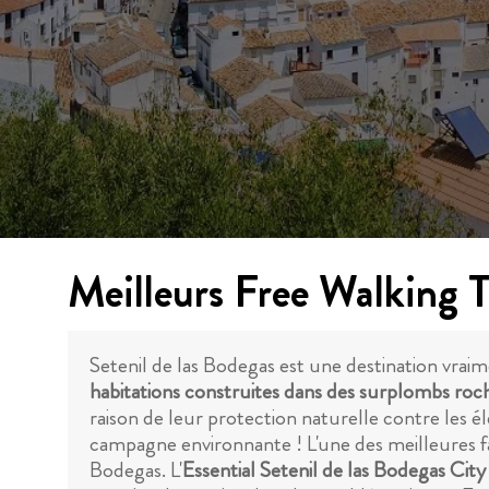
Meilleurs Free Walking T
Setenil de las Bodegas est une destination vraim
habitations construites dans des surplombs ro
raison de leur protection naturelle contre les é
campagne environnante ! L'une des meilleures faço
Bodegas. L'
Essential Setenil de las Bodegas City