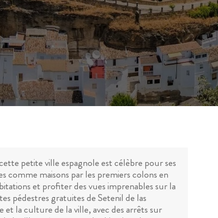
cette petite ville espagnole est célèbre pour ses
isies comme maisons par les premiers colons en
bitations et profiter des vues imprenables sur la
tes pédestres gratuites de Setenil de las
 et la culture de la ville, avec des arrêts sur