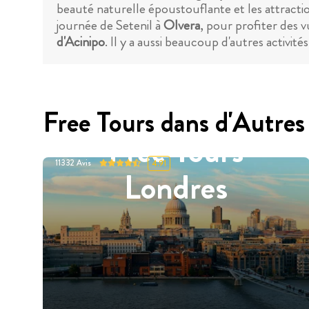
beauté naturelle époustouflante et les attracti
journée de Setenil à
Olvera
, pour profiter des v
d'Acinipo
. Il y a aussi beaucoup d'autres activi
Free Tours dans d'Autres 
Free Tours
11332
Avis
4.91
Londres