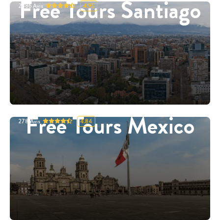
Free Tours Santiago
2886
Avis
4.95
Free Tours Mexico
278
Avis
4.84