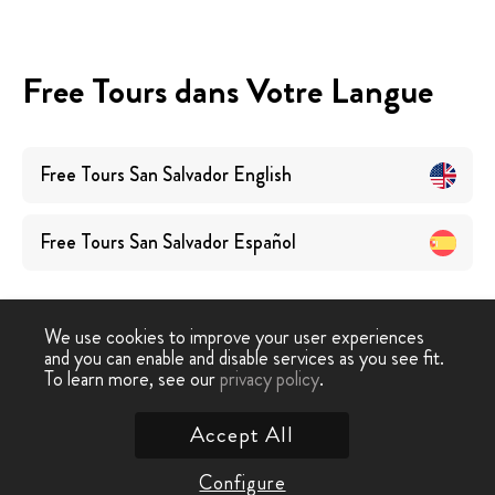
Free Tours dans Votre Langue
Free Tours
San Salvador
English
Free Tours
San Salvador
Español
We use cookies to improve your user experiences
and you can enable and disable services as you see fit.
To learn more, see our
privacy policy
.
Free Tour
›
San Salvador
Accept All
Contactez nous
Configure