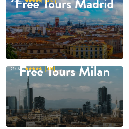
Free Tours Madrid
452
Avis
4.87
Free Tours Milan
224
Avis
4.91