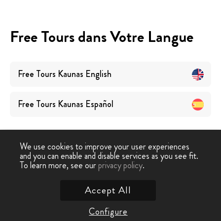
Free Tours dans Votre Langue
Free Tours
Kaunas
English
Free Tours
Kaunas
Español
We use cookies to improve your user experiences
and you can enable and disable services as you see fit.
To learn more, see our
privacy policy
.
Free Tour
›
Kaunas
Accept All
Contactez nous
Configure