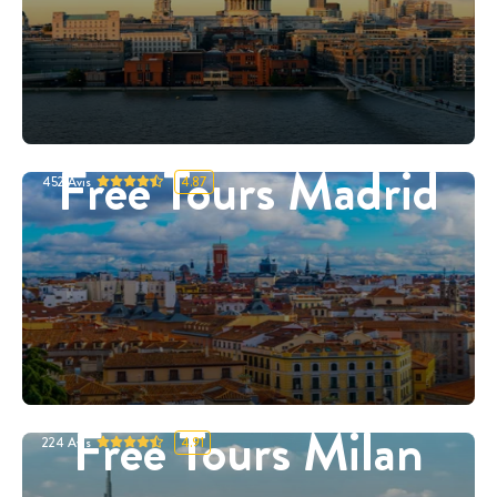
Free Tours Madrid
452
Avis
4.87
Free Tours Milan
224
Avis
4.91