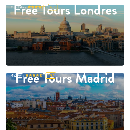
Free Tours Londres
11332
Avis
4.91
Free Tours Madrid
452
Avis
4.87