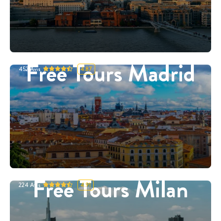
Free Tours Madrid
452
Avis
4.87
Free Tours Milan
224
Avis
4.91