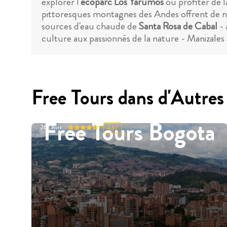
explorer l'
écoparc Los Yarumos
ou profiter de 
pittoresques montagnes des Andes offrent de nom
sources d'eau chaude de
Santa Rosa de Cabal
- 
culture aux passionnés de la nature - Manizales
Free Tours dans d'Autres 
Free Tours Bogota
262
Avis
4.87