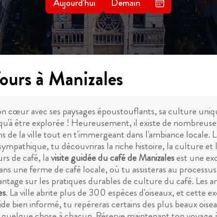
Aujourd'hui
Demain
ours à Manizales
on cœur avec ses paysages époustouflants, sa culture uniqu
'à être explorée ! Heureusement, il existe de nombreuses v
ns de la ville tout en t'immergeant dans l'ambiance locale. 
mpathique, tu découvriras la riche histoire, la culture et 
rs de café, la
visite guidée du café de Manizales
est une exc
 une ferme de café locale, où tu assisteras au processus d
tage sur les pratiques durables de culture du café. Les am
es
. La ville abrite plus de 300 espèces d'oiseaux, et cette 
guide bien informé, tu repéreras certains des plus beaux 
fre quelque chose à chacun. Réserve maintenant ton voyage 