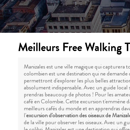
Meilleurs Free Walking T
Manizales est une ville magique qui capturera t
colombien est une destination qui ne demande qu
permettront d'explorer les plus belles attractio
absolument indispensable. Avec un guide local sy
prendras beaucoup de photos ! Pour les amateu
café en Colombie. Cette excursion t'emmène dans
meilleurs cafés du monde et en apprendras davan
l'
excursion d'observation des oiseaux de Manizal
de la ville pour observer les oiseaux. Avec un 
le colibri. Manizales est une destination qui of