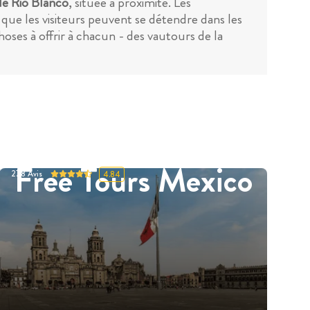
de Rio Blanco
, située à proximité. Les
que les visiteurs peuvent se détendre dans les
oses à offrir à chacun - des vautours de la
Free Tours Mexico
278
Avis
4.84