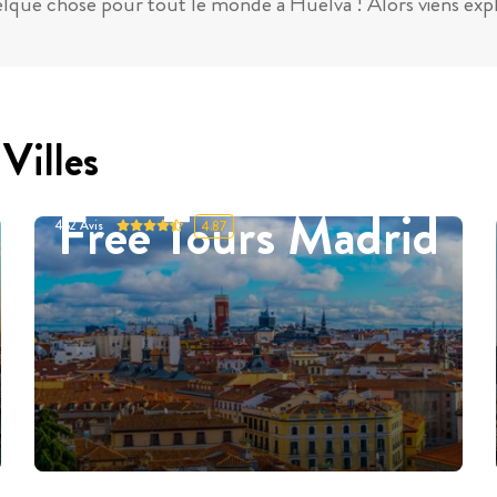
uelque chose pour tout le monde à Huelva ! Alors viens exp
Villes
Free Tours Madrid
452
Avis
4.87