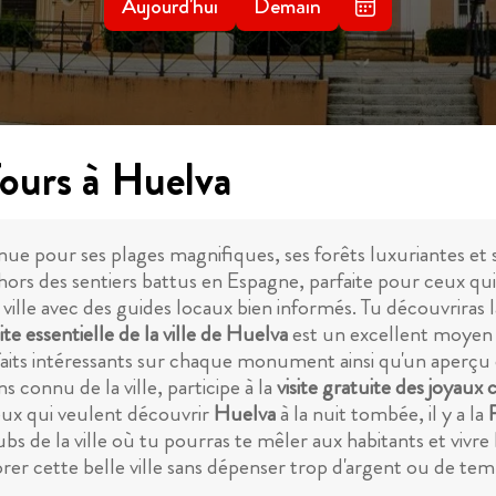
Aujourd'hui
Demain
Tours à Huelva
nue pour ses plages magnifiques, ses forêts luxuriantes et
ors des sentiers battus en Espagne, parfaite pour ceux qui 
ille avec des guides locaux bien informés. Tu découvriras la 
site essentielle de la ville de Huelva
est un excellent moyen de
its intéressants sur chaque monument ainsi qu'un aperçu de 
 connu de la ville, participe à la
visite gratuite des joyaux
ceux qui veulent découvrir
Huelva
à la nuit tombée, il y a la
bs de la ville où tu pourras te mêler aux habitants et vivre
r cette belle ville sans dépenser trop d'argent ou de temps 