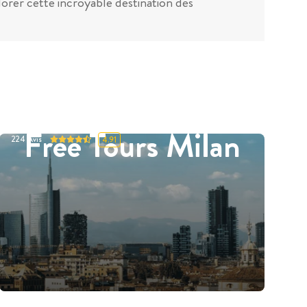
lorer cette incroyable destination dès
Free Tours Milan
224
Avis
4.91