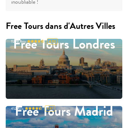
inoubliable !
Free Tours dans d'Autres Villes
Free Tours Londres
11298
Avis
4.90
Free Tours Madrid
452
Avis
4.87