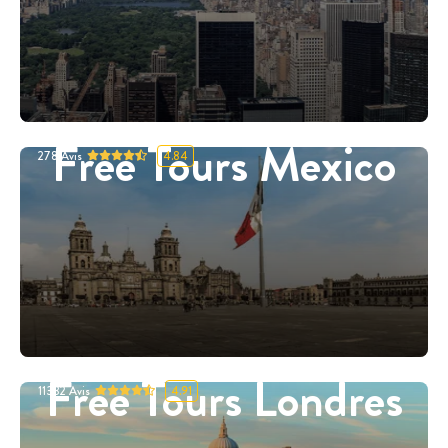
Free Tours Mexico
278
Avis
4.84
Free Tours Londres
11332
Avis
4.91