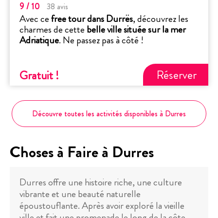
9
/ 10
38
avis
Avec ce
free tour dans Durrës
, découvrez les
charmes de cette
belle ville située sur la mer
Adriatique
. Ne passez pas à côté !
Réserver
Gratuit
!
Découvre toutes les activités disponibles à Durres
Choses à Faire à Durres
Durres offre une histoire riche, une culture
vibrante et une beauté naturelle
époustouflante. Après avoir exploré la vieille
ville et fait une promenade le long de la côte