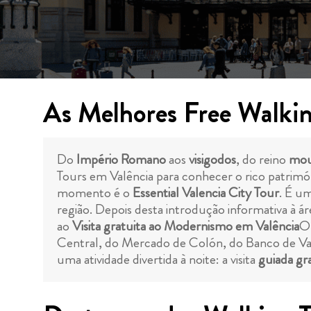
As Melhores Free Walkin
Do
Império Romano
aos
visigodos
, do reino
mo
Tours em Valência para conhecer o rico patrimón
momento é o
Essential Valencia City Tour
. É u
região. Depois desta introdução informativa à ár
ao
Visita gratuita ao Modernismo em Valência
O 
Central, do Mercado de Colón, do Banco de Val
uma atividade divertida à noite: a visita
guiada gr