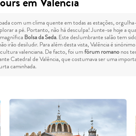
ours em Valência
çoada com um clima quente em todas as estações, orgulha-
lorar a pé. Portanto, não há desculpa! Junte-se hoje a q
 magnífica
Bolsa da Seda
. Este deslumbrante salão tem sid
irão desiludir. Para além desta vista, Valência é sinónim
a cultura valenciana. De facto, foi um
fórum romano
nos tem
nte Catedral de Valência, que costumava ser uma import
urta caminhada.