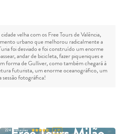
la cidade velha com os Free Tours de Valência,
volvimento urbano que melhorou radicalmente a
Turia foi desviado e foi construído um enorme
sear, andar de bicicleta, fazer piqueniques e
e em forma de Gulliver, como também chegará à
etura futurista, um enorme oceanográfico, um
 sessão fotográfica!
Free Tours Milão
224
Avaliações
4.91