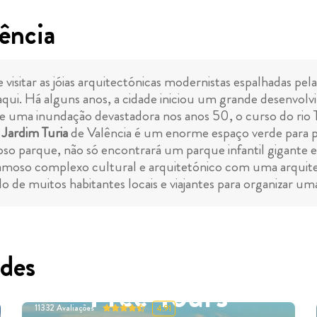
ência
 e visitar as jóias arquitectónicas modernistas espalhadas pe
er aqui. Há alguns anos, a cidade iniciou um grande desen
 de uma inundação devastadora nos anos 50, o curso do rio 
o
Jardim Turia
de Valência é um enorme espaço verde para pas
oso parque, não só encontrará um parque infantil gigant
amoso complexo cultural e arquitetónico com uma arquit
 de muitos habitantes locais e viajantes para organizar uma
des
Free Tours
11332
Avaliações
4.91