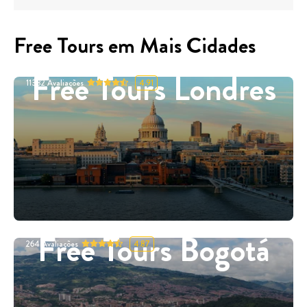
Free Tours em Mais Cidades
Free Tours Londres
11332
Avaliações
4.91
Free Tours Bogotá
264
Avaliações
4.87