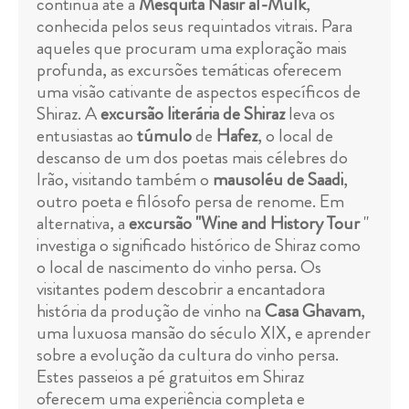
continua até à
Mesquita Nasir al-Mulk
,
conhecida pelos seus requintados vitrais. Para
aqueles que procuram uma exploração mais
profunda, as excursões temáticas oferecem
uma visão cativante de aspectos específicos de
Shiraz. A
excursão literária de Shiraz
leva os
entusiastas ao
túmulo
de
Hafez
, o local de
descanso de um dos poetas mais célebres do
Irão, visitando também o
mausoléu de Saadi
,
outro poeta e filósofo persa de renome. Em
alternativa, a
excursão "Wine and History Tour
"
investiga o significado histórico de Shiraz como
o local de nascimento do vinho persa. Os
visitantes podem descobrir a encantadora
história da produção de vinho na
Casa Ghavam
,
uma luxuosa mansão do século XIX, e aprender
sobre a evolução da cultura do vinho persa.
Estes passeios a pé gratuitos em Shiraz
oferecem uma experiência completa e