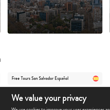
a
Free Tours
San Salvador
Español
We value your privacy
We use cookies to improve your user experiences and 