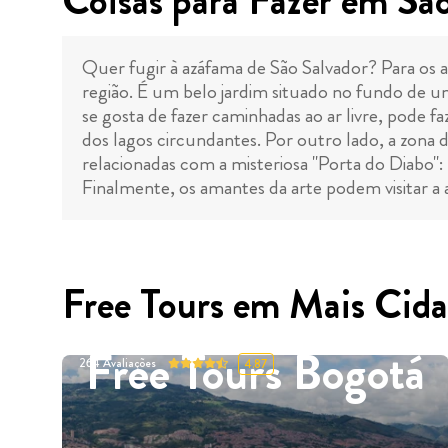
Coisas para Fazer em Sã
Quer fugir à azáfama de São Salvador? Para os 
região. É um belo jardim situado no fundo de um
se gosta de fazer caminhadas ao ar livre, pode 
dos lagos circundantes. Por outro lado, a zona 
relacionadas com a misteriosa "Porta do Diabo"
Finalmente, os amantes da arte podem visitar a al
Free Tours em Mais Cida
Free Tours Bogotá
264
Avaliações
4.87