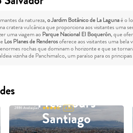
o Salvador
amantes da natureza,
o Jardim Botânico de La Laguna
é o lo
a cratera vulcânica que proporciona aos visitantes uma sen
fazer uma viagem ao
Parque Nacional El Boquerón
, que ofe
de
Los Planes de Renderos
oferece aos visitantes uma bela v
: enormes rochas que dominam o horizonte e que se tornaram
deia vizinha de Panchimalco, um paraíso para os principais ar
des
Free Tours
2886
Avaliações
4.95
Santiago