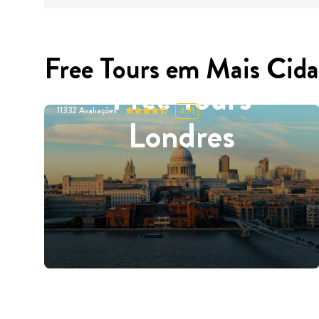
Free Tours em Mais Cida
Free Tours
11332
Avaliações
4.91
Londres