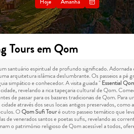
Hoje
Amanhã
ng Tours em Qom
um santuário espiritual de profundo significado. Adornada
 uma arquitetura islâmica deslumbrante. Os passeios a p
uia simpático e conhecedor. A visita guiada "
Essential Qom
 da cidade, revelando a rica tapeçaria cultural de Qom. Com
ntes de passar para os bazares tradicionais de Qom. Para
 cidade através dos seus locais antigos preservados, como 
éculos. O
Qom Sufi Tour
é outro passeio temático que leva 
s de venerados santos e poetas sufis, revelando as corrent
as tornam o património religioso de Qom acessível a todos, 