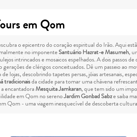
 Tours em Qom
escubra o epicentro do coração espiritual do Irão. Aqui es
ormalmente no imponente
Santuário Hazrat-e Masumeh
, u
ulejos intrincados e mosaicos espelhados. A dois passos de d
do gerações de clérigos conceituados. Dê um passeio ao 
de lojas, descobrindo tapetes persas, jóias artesanais, esp
á tradicionais
da cidade para tomar uma chávena refrescante 
, a encantadora
Mesquita Jamkaran
, que tem sido um impo
nquilidade em Qom no sereno
Jardim Gonbad Sabz
e saiba mai
em Qom - uma viagem inesquecível de descoberta cultural 