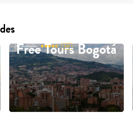
des
Free Tours Bogotá
264
Avaliações
4.87