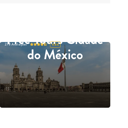
Free Tours Cidade
278
Avaliações
4.84
do México