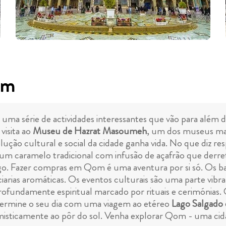
om
uma série de actividades interessantes que vão para além d
isita ao
Museu de Hazrat Masoumeh
, um dos museus mais
olução cultural e social da cidade ganha vida. No que diz r
 um caramelo tradicional com infusão de açafrão que derr
ego. Fazer compras em Qom é uma aventura por si só. Os baz
peciarias aromáticas. Os eventos culturais são uma parte vi
fundamente espiritual marcado por rituais e cerimónias. O
 Termine o seu dia com uma viagem ao etéreo
Lago Salgado
misticamente ao pôr do sol. Venha explorar Qom - uma ci