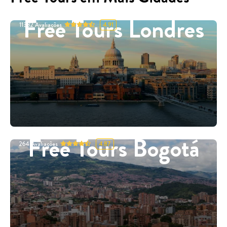
Free Tours Londres
11332
Avaliações
4.91
Free Tours Bogotá
264
Avaliações
4.87