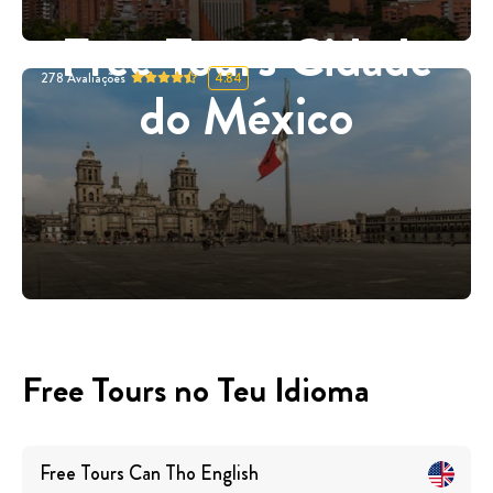
Free Tours Cidade
278
Avaliações
4.84
do México
Free Tours no Teu Idioma
Free Tours
Can Tho
English