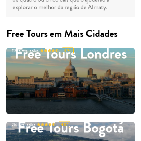
explorar o melhor da região de Almaty.
Free Tours em Mais Cidades
Free Tours Londres
11298
Avaliações
4.90
Free Tours Bogotá
262
Avaliações
4.87