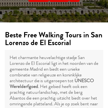
Beste Free Walking Tours in San
Lorenzo de El Escorial
Het charmante heuvelachtige stadje San
Lorenzo de El Escorial ligt in het noorden van de
gemeente Madrid en biedt een unieke
combinatie van religieuze en koninklijke
architectuur die is uitgeroepen tot
UNESCO
Werelderfgoed
. Het gebied heeft ook een
prachtig natuurlandschap, met de berg
Abantos die een prachtig uitzicht biedt over het
omringende platteland. Als je op zoek bent naar