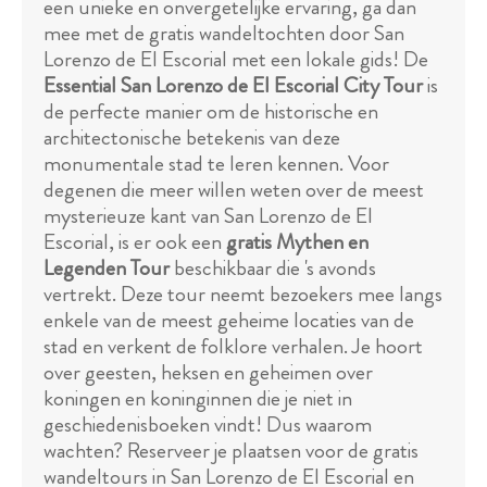
een unieke en onvergetelijke ervaring, ga dan
mee met de gratis wandeltochten door San
Lorenzo de El Escorial met een lokale gids! De
Essential San Lorenzo de El Escorial City Tour
is
de perfecte manier om de historische en
architectonische betekenis van deze
monumentale stad te leren kennen. Voor
degenen die meer willen weten over de meest
mysterieuze kant van San Lorenzo de El
Escorial, is er ook een
gratis Mythen en
Legenden Tour
beschikbaar die 's avonds
vertrekt. Deze tour neemt bezoekers mee langs
enkele van de meest geheime locaties van de
stad en verkent de folklore verhalen. Je hoort
over geesten, heksen en geheimen over
koningen en koninginnen die je niet in
geschiedenisboeken vindt! Dus waarom
wachten? Reserveer je plaatsen voor de gratis
wandeltours in San Lorenzo de El Escorial en