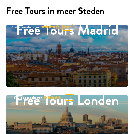
Free Tours in meer Steden
Free Tours Madrid
452
Beoordelingen
4.87
Free Tours Londen
11332
Beoordelingen
4.91