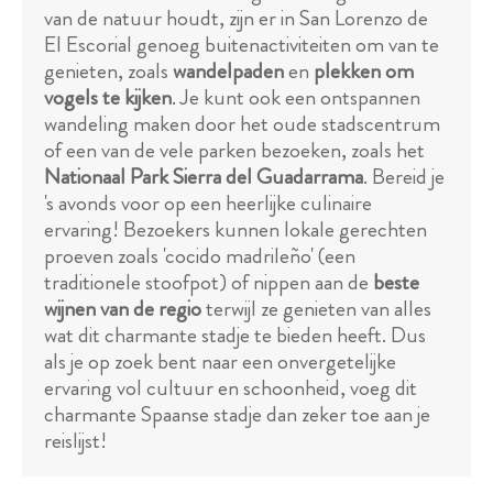
van de natuur houdt, zijn er in San Lorenzo de
El Escorial genoeg buitenactiviteiten om van te
genieten, zoals
wandelpaden
en
plekken om
vogels te kijken
. Je kunt ook een ontspannen
wandeling maken door het oude stadscentrum
of een van de vele parken bezoeken, zoals het
Nationaal Park Sierra del Guadarrama
. Bereid je
's avonds voor op een heerlijke culinaire
ervaring! Bezoekers kunnen lokale gerechten
proeven zoals 'cocido madrileño' (een
traditionele stoofpot) of nippen aan de
beste
wijnen van de regio
terwijl ze genieten van alles
wat dit charmante stadje te bieden heeft. Dus
als je op zoek bent naar een onvergetelijke
ervaring vol cultuur en schoonheid, voeg dit
charmante Spaanse stadje dan zeker toe aan je
reislijst!