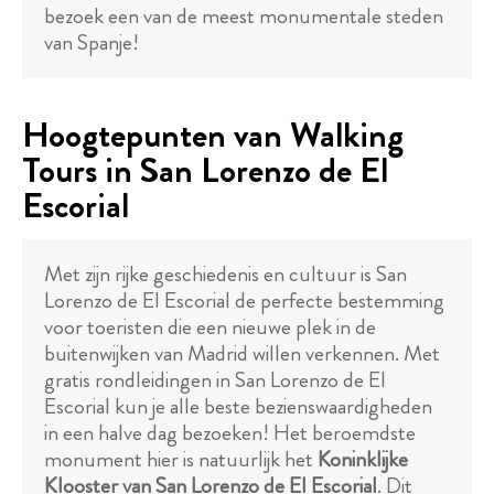
bezoek een van de meest monumentale steden
van Spanje!
Hoogtepunten van Walking
Tours in San Lorenzo de El
Escorial
Met zijn rijke geschiedenis en cultuur is San
Lorenzo de El Escorial de perfecte bestemming
voor toeristen die een nieuwe plek in de
buitenwijken van Madrid willen verkennen. Met
gratis rondleidingen in San Lorenzo de El
Escorial kun je alle beste bezienswaardigheden
in een halve dag bezoeken! Het beroemdste
monument hier is natuurlijk het
Koninklijke
Klooster van San Lorenzo de El Escorial
. Dit