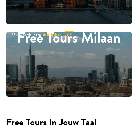
Free Tours Milaan
224
Beoordelingen
4.91
Free Tours In Jouw Taal