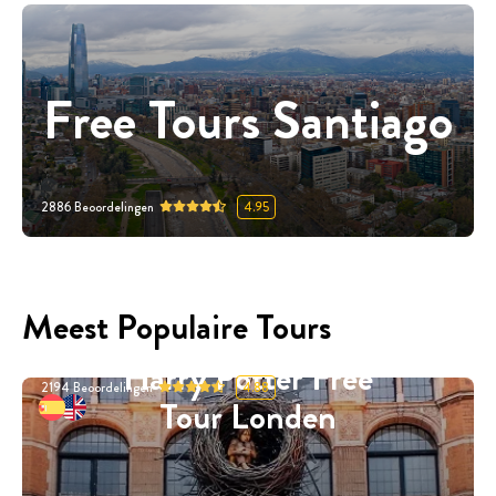
Free Tours Santiago
2886
Beoordelingen
4.95
Meest Populaire Tours
Harry Potter Free
2194
Beoordelingen
4.88
Tour Londen