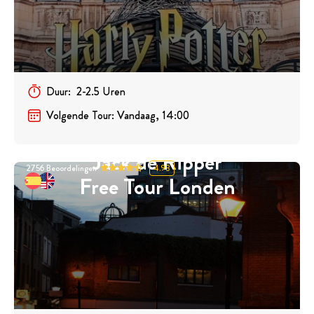
Duur
:
2-2.5
Uren
Volgende Tour
:
Vandaag, 14:00
Jack de Ripper
2756
Beoordelingen
4.93
Free Tour Londen