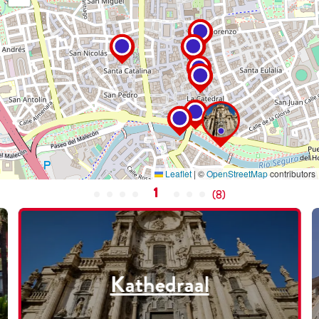
Leaflet
|
©
OpenStreetMap
contributors
1
(
8
)
Kathedraal