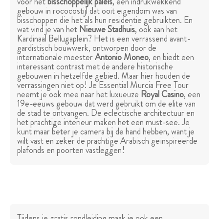
voor het
bisschoppelijk paleis
, een indrukwekkend
gebouw in rococostijl dat ooit eigendom was van
bisschoppen die het als hun residentie gebruikten. En
wat vind je van het
Nieuwe Stadhuis
, ook aan het
Kardinaal Bellugaplein? Het is een verrassend avant-
gardistisch bouwwerk, ontworpen door de
internationale meester
Antonio Moneo
, en biedt een
interessant contrast met de andere historische
gebouwen in hetzelfde gebied. Maar hier houden de
verrassingen niet op! Je Essential Murcia Free Tour
neemt je ook mee naar het luxueuze
Royal Casino
, een
19e-eeuws gebouw dat werd gebruikt om de elite van
de stad te ontvangen. De eclectische architectuur en
het prachtige interieur maken het een must-see. Je
kunt maar beter je camera bij de hand hebben, want je
wilt vast en zeker de prachtige Arabisch geïnspireerde
plafonds en poorten vastleggen!
Tijdens je gratis rondleiding maak je ook een