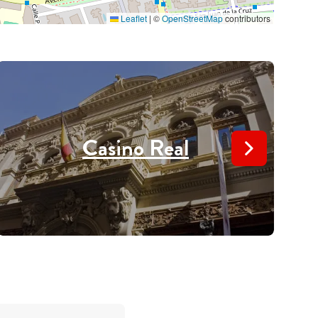
Leaflet
|
©
OpenStreetMap
contributors
Casino Real