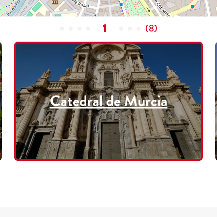
1
(
8
)
Catedral de Murcia