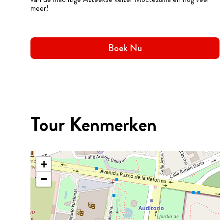
meer!
Boek Nu
Tour Kenmerken
+
−