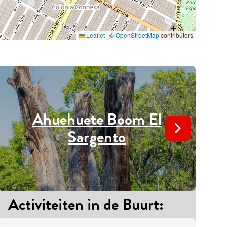
Leaflet
|
©
OpenStreetMap
contributors
Ahuehuete Boom El
Sargento
Activiteiten in de Buurt
:
A