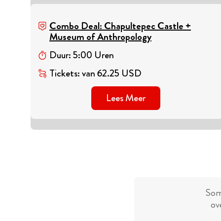
Combo Deal: Chapultepec Castle +
Museum of Anthropology
Duur
:
5
:
00
Uren
Tickets
:
van
62.25
USD
Lees Meer
Som
ov