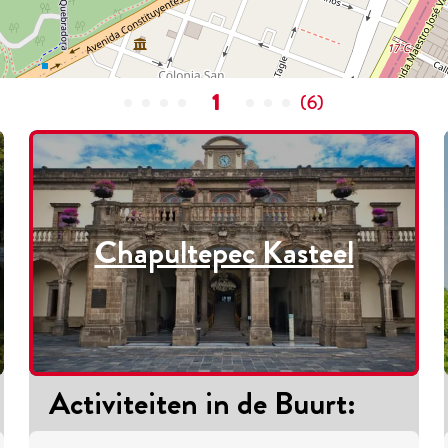
1
(
6
)
Chapultepec Kasteel
Activiteiten in de Buurt
: