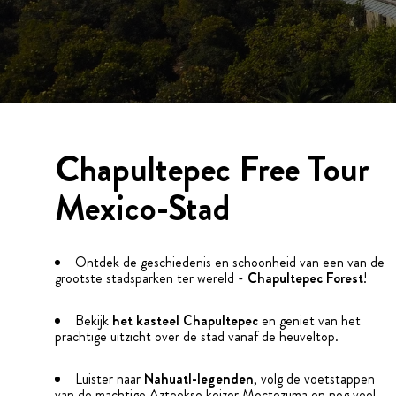
Chapultepec Free Tour
Mexico-Stad
Ontdek de geschiedenis en schoonheid van een van de
grootste stadsparken ter wereld -
Chapultepec Forest
!
Bekijk
het kasteel Chapultepec
en geniet van het
prachtige uitzicht over de stad vanaf de heuveltop.
Luister naar
Nahuatl-legenden
, volg de voetstappen
van de machtige Azteekse keizer Moctezuma en nog veel