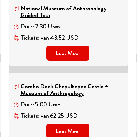
National Museum of Anthropology
Guided Tour
Duur
:
2
:
30
Uren
Tickets
:
van
43.52
USD
Lees Meer
Combo Deal: Chapultepec Castle +
Museum of Anthropology
Duur
:
5
:
00
Uren
Tickets
:
van
62.25
USD
Lees Meer