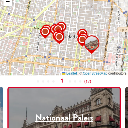
−
Leaflet
|
©
OpenStreetMap
contributors
1
(
12
)
Nationaal Paleis