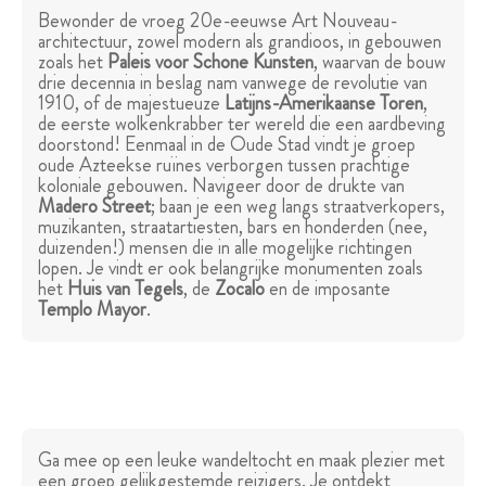
Bewonder de vroeg 20e-eeuwse Art Nouveau-
architectuur, zowel modern als grandioos, in gebouwen
zoals het
Paleis voor Schone Kunsten
, waarvan de bouw
drie decennia in beslag nam vanwege de revolutie van
1910, of de majestueuze
Latijns-Amerikaanse Toren
,
de eerste wolkenkrabber ter wereld die een aardbeving
doorstond! Eenmaal in de Oude Stad vindt je groep
oude Azteekse ruïnes verborgen tussen prachtige
koloniale gebouwen. Navigeer door de drukte van
Madero Street
; baan je een weg langs straatverkopers,
muzikanten, straatartiesten, bars en honderden (nee,
duizenden!) mensen die in alle mogelijke richtingen
lopen. Je vindt er ook belangrijke monumenten zoals
het
Huis van Tegels
, de
Zocalo
en de imposante
Templo Mayor
.
Ga mee op een leuke wandeltocht en maak plezier met
een groep gelijkgestemde reizigers. Je ontdekt