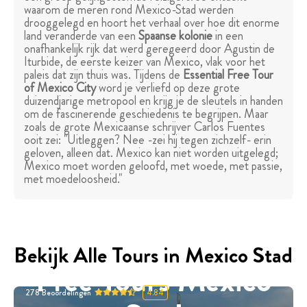
waarom de meren rond Mexico-Stad werden
drooggelegd en hoort het verhaal over hoe dit enorme
land veranderde van een
Spaanse kolonie
in een
onafhankelijk rijk dat werd geregeerd door Agustin de
Iturbide, de eerste keizer van Mexico, vlak voor het
paleis dat zijn thuis was. Tijdens de
Essential Free Tour
of Mexico City
word je verliefd op deze grote
duizendjarige metropool en krijg je de sleutels in handen
om de fascinerende geschiedenis te begrijpen. Maar
zoals de grote Mexicaanse schrijver Carlos Fuentes
ooit zei: "Uitleggen? Nee -zei hij tegen zichzelf- erin
geloven, alleen dat. Mexico kan niet worden uitgelegd;
Mexico moet worden geloofd, met woede, met passie,
met moedeloosheid."
Bekijk Alle Tours in Mexico Stad
Free Tours Mexico
278
Beoordelingen
4.84