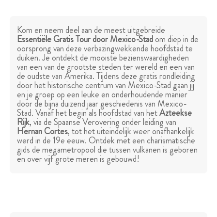
Kom en neem deel aan de meest uitgebreide
Essentiële Gratis Tour door Mexico-Stad
om diep in de
oorsprong van deze verbazingwekkende hoofdstad te
duiken. Je ontdekt de mooiste bezienswaardigheden
van een van de grootste steden ter wereld en een van
de oudste van Amerika. Tijdens deze gratis rondleiding
door het historische centrum van Mexico-Stad gaan jij
en je groep op een leuke en onderhoudende manier
door de bijna duizend jaar geschiedenis van Mexico-
Stad. Vanaf het begin als hoofdstad van het
Azteekse
Rijk
, via de Spaanse Verovering onder leiding van
Hernan Cortes
, tot het uiteindelijk weer onafhankelijk
werd in de 19e eeuw. Ontdek met een charismatische
gids de megametropool die tussen vulkanen is geboren
en over vijf grote meren is gebouwd!