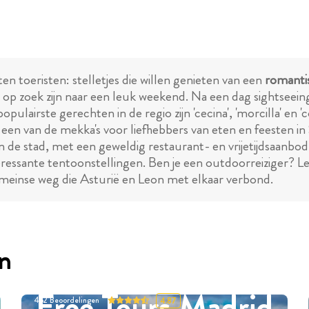
n toeristen: stelletjes die willen genieten van een
romanti
op zoek zijn naar een leuk weekend. Na een dag sightseeing 
pulairste gerechten in de regio zijn 'cecina', 'morcilla' en 
, een van de mekka's voor liefhebbers van eten en feesten i
in de stad, met een geweldig restaurant- en vrijetijdsaanbo
teressante tentoonstellingen. Ben je een outdoorreiziger?
omeinse weg die Asturië en Leon met elkaar verbond.
en
Free Tours Madrid
452
Beoordelingen
4.87