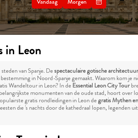
Vandaag
Morgen
s in Leon
te steden van Spanje. De
spectaculaire gotische architectuu
che bestemming in Noord-Spanje gemaakt. Waarom kom je ni
atis Wandeltour in Leon? In de
Essential Leon City Tour
bre
de belangrijkste monumenten van de oude stad, hoort over l
populairste gratis rondleidingen in Leon de
gratis Mythen e
r geesten die 's nachts door de kathedraal lopen, legenden 