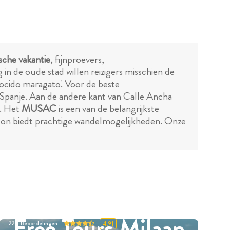
sche vakantie
, fijnproevers,
in de oude stad willen reizigers misschien de
'cocido maragato'. Voor de beste
n Spanje. Aan de andere kant van Calle Ancha
d. Het
MUSAC
is een van de belangrijkste
 Leon biedt prachtige wandelmogelijkheden. Onze
Free Tours Milaan
224
Beoordelingen
4.91