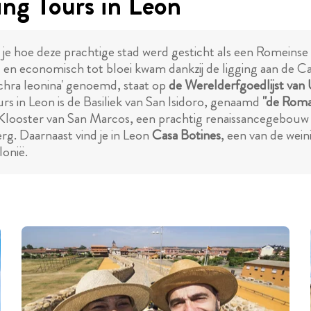
ng Tours in Leon
 je hoe deze prachtige stad werd gesticht als een Romeinse
l en economisch tot bloei kwam dankzij de ligging aan de 
lchra leonina' genoemd, staat op
de Werelderfgoedlijst v
rs in Leon is de Basiliek van San Isidoro, genaamd
"de Romaa
t Klooster van San Marcos, een prachtig renaissancegebouw
g. Daarnaast vind je in Leon
Casa Botines
, een van de we
lonië.