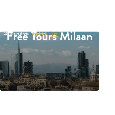
Free Tours Milaan
224
Beoordelingen
4.91