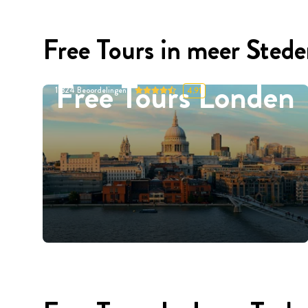
Free Tours in meer Sted
Free Tours Londen
11324
Beoordelingen
4.91