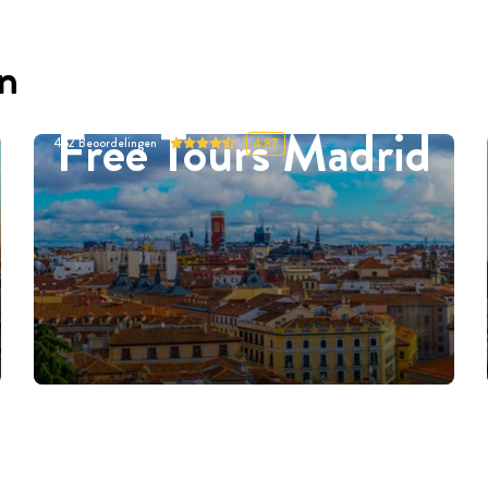
en
Free Tours Madrid
452
Beoordelingen
4.87