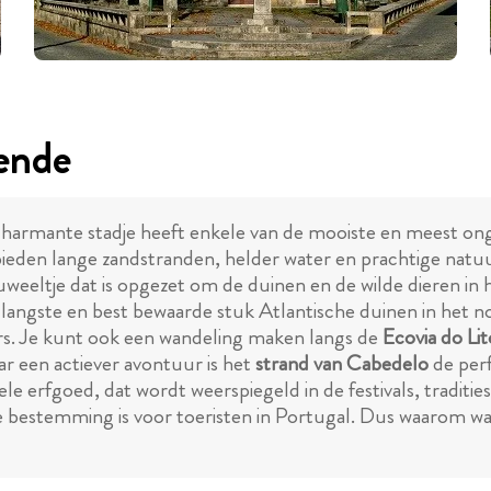
ende
t charmante stadje heeft enkele van de mooiste en meest o
 bieden lange zandstranden, helder water en prachtige natuu
juweeltje dat is opgezet om de duinen en de wilde dieren i
t langste en best bewaarde stuk Atlantische duinen in het
s. Je kunt ook een wandeling maken langs de
Ecovia do Lit
aar een actiever avontuur is het
strand van Cabedelo
de perf
le erfgoed, dat wordt weerspiegeld in de festivals, traditi
e bestemming is voor toeristen in Portugal. Dus waarom 