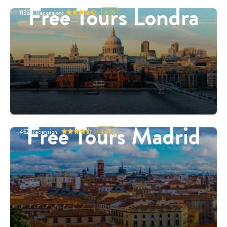
Free Tours Londra
11324
Recensioni
4.91
Free Tours Madrid
452
Recensioni
4.87