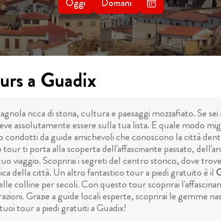
Oggi
Domani
ours a Guadix
gnola ricca di storia, cultura e paesaggi mozzafiato. Se sei 
 deve assolutamente essere sulla tua lista. E quale modo m
 condotti da guide amichevoli che conoscono la città dentr
tour ti porta alla scoperta dell'affascinante passato, dell'arc
uo viaggio. Scoprirai i segreti del centro storico, dove trov
ca della città. Un altro fantastico tour a piedi gratuito è il
G
e colline per secoli. Con questo tour scoprirai l'affascinante s
ioni. Grazie a guide locali esperte, scoprirai le gemme nasc
tuoi tour a piedi gratuiti a Guadix!