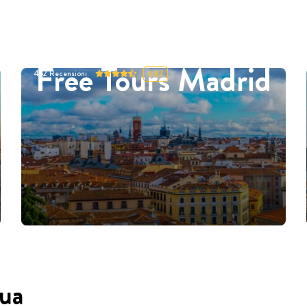
Free Tours Madrid
452
Recensioni
4.87
gua