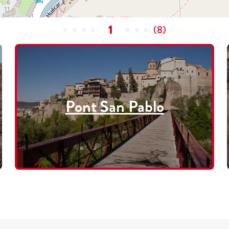
1
(
8
)
Pont San Pablo