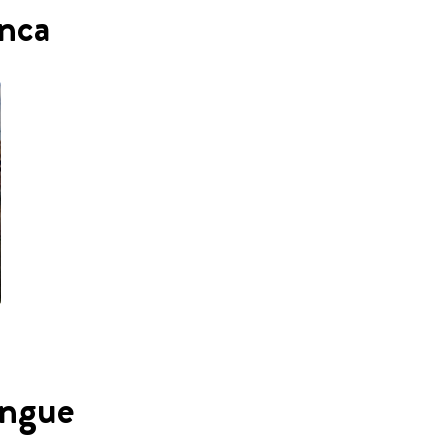
enca
angue