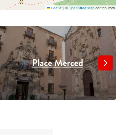
Leaflet
|
©
OpenStreetMap
contributors
Place Merced