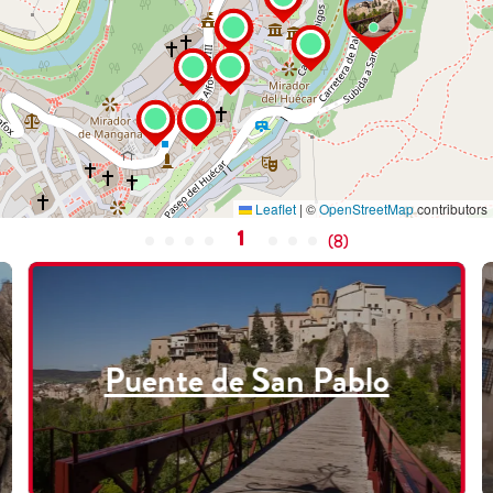
Leaflet
|
©
OpenStreetMap
contributors
1
(
8
)
Puente de San Pablo