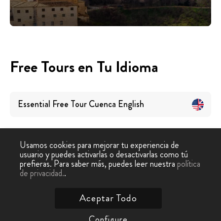
Free Tours en Tu Idioma
Essential Free Tour Cuenca
English
Usamos cookies para mejorar tu experiencia de
usuario y puedes activarlas o desactivarlas como tú
prefieras. Para saber más, puedes leer nuestra
política
Tour
Free Tour
Tour Gratis Cuenca
de privacidad.
.
-
›
Gratis
Cuenca
Esencial
Aceptar Todo
Contáctanos
Configure