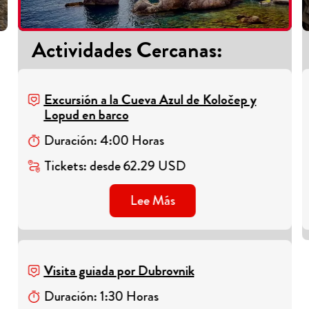
Actividades Cercanas
:
Excursión a la Cueva Azul de Koločep y
Lopud en barco
Duración
:
4
:
00
Horas
Tickets
:
desde
62.29
USD
Lee Más
Visita guiada por Dubrovnik
Duración
:
1
:
30
Horas