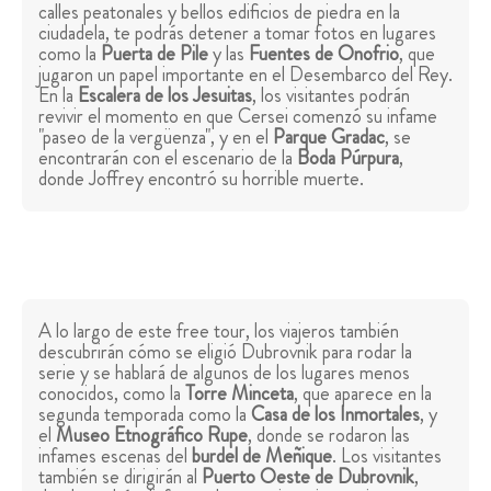
calles peatonales y bellos edificios de piedra en la
ciudadela, te podrás detener a tomar fotos en lugares
como la
Puerta de Pile
y las
Fuentes de Onofrio
, que
jugaron un papel importante en el Desembarco del Rey.
En la
Escalera de los Jesuitas
, los visitantes podrán
revivir el momento en que Cersei comenzó su infame
"paseo de la vergüenza", y en el
Parque Gradac
, se
encontrarán con el escenario de la
Boda Púrpura
,
donde Joffrey encontró su horrible muerte.
A lo largo de este free tour, los viajeros también
descubrirán cómo se eligió Dubrovnik para rodar la
serie y se hablará de algunos de los lugares menos
conocidos, como la
Torre Minceta
, que aparece en la
segunda temporada como la
Casa de los Inmortales
, y
el
Museo Etnográfico Rupe
, donde se rodaron las
infames escenas del
burdel de Meñique
. Los visitantes
también se dirigirán al
Puerto Oeste de Dubrovnik
,