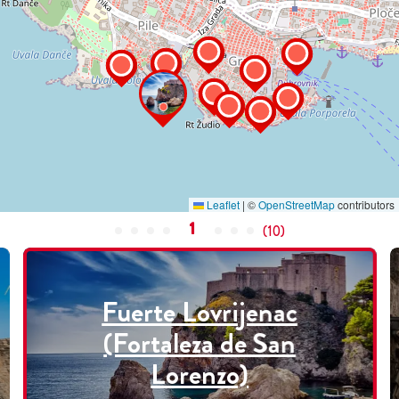
Leaflet
|
©
OpenStreetMap
contributors
1
(
10
)
Fuerte Lovrijenac
(Fortaleza de San
Lorenzo)