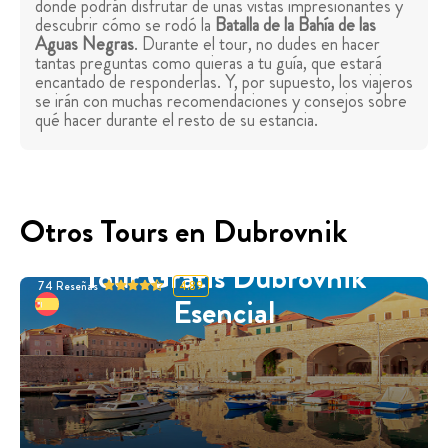
donde podrán disfrutar de unas vistas impresionantes y
descubrir cómo se rodó la
Batalla de la Bahía de las
Aguas Negras
. Durante el tour, no dudes en hacer
tantas preguntas como quieras a tu guía, que estará
encantado de responderlas. Y, por supuesto, los viajeros
se irán con muchas recomendaciones y consejos sobre
qué hacer durante el resto de su estancia.
Otros Tours en Dubrovnik
Tour Gratis Dubrovnik
74
Reseñas
4.89
Esencial