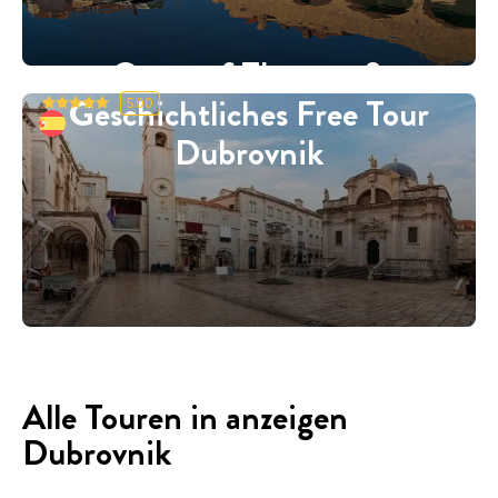
Game of Thrones &
Geschichtliches Free Tour
5.00
Dubrovnik
Alle Touren in anzeigen
Dubrovnik
Free Tours