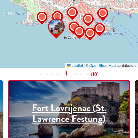
Leaflet
|
©
OpenStreetMap
contributors
1
(
10
)
Fort Lovrijenac (St.
Lawrence Festung)