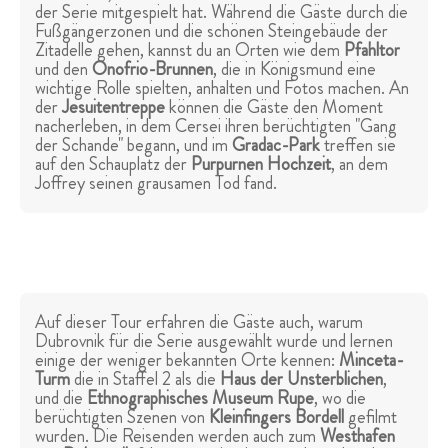
der Serie mitgespielt hat. Während die Gäste durch die
Fußgängerzonen und die schönen Steingebäude der
Zitadelle gehen, kannst du an Orten wie dem
Pfahltor
und den
Onofrio-Brunnen
, die in Königsmund eine
wichtige Rolle spielten, anhalten und Fotos machen. An
der
Jesuitentreppe
können die Gäste den Moment
nacherleben, in dem Cersei ihren berüchtigten "Gang
der Schande" begann, und im
Gradac-Park
treffen sie
auf den Schauplatz der
Purpurnen Hochzeit
, an dem
Joffrey seinen grausamen Tod fand.
Auf dieser Tour erfahren die Gäste auch, warum
Dubrovnik für die Serie ausgewählt wurde und lernen
einige der weniger bekannten Orte kennen:
Minceta-
Turm
die in Staffel 2 als die
Haus der Unsterblichen
,
und die
Ethnographisches Museum Rupe
, wo die
berüchtigten Szenen von
Kleinfingers Bordell
gefilmt
wurden. Die Reisenden werden auch zum
Westhafen