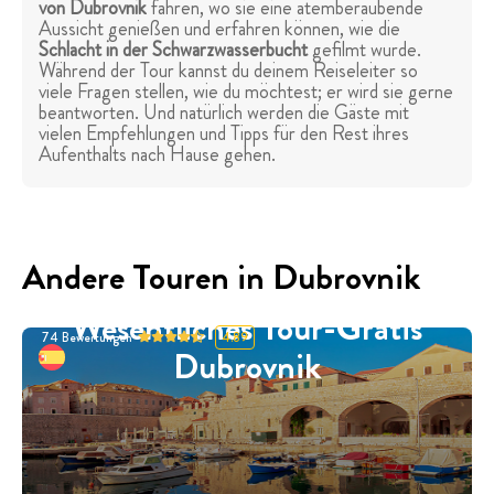
von Dubrovnik
fahren, wo sie eine atemberaubende
Aussicht genießen und erfahren können, wie die
Schlacht in der Schwarzwasserbucht
gefilmt wurde.
Während der Tour kannst du deinem Reiseleiter so
viele Fragen stellen, wie du möchtest; er wird sie gerne
beantworten. Und natürlich werden die Gäste mit
vielen Empfehlungen und Tipps für den Rest ihres
Aufenthalts nach Hause gehen.
Andere Touren in Dubrovnik
Wesentliches Tour-Gratis
74
Bewertungen
4.89
Dubrovnik