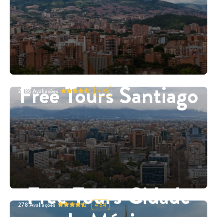
Free Tours Santiago
2886
Avaliações
4.95
Free Tours Cidade
278
Avaliações
4.84