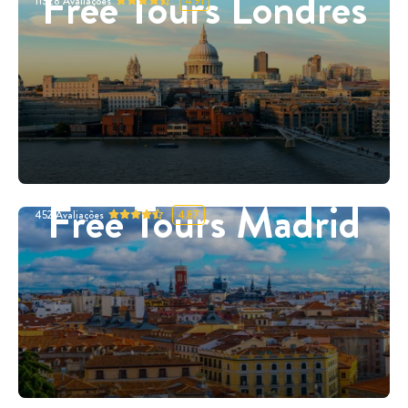
Free Tours Londres
11328
Avaliações
4.91
Free Tours Madrid
452
Avaliações
4.87