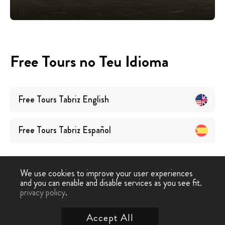
Free Tours no Teu Idioma
Free Tours
Tabriz
English
Free Tours
Tabriz
Español
We use cookies to improve your user experiences
and you can enable and disable services as you see fit.
privacy policy
.
Free Walking Tour
›
Tabriz
Accept All