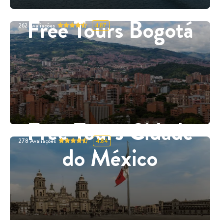
Free Tours Bogotá
262
Avaliações
4.87
Free Tours Cidade
278
Avaliações
4.84
do México