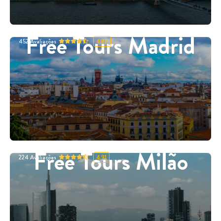
Free Tours Madrid
452
Avaliações
4.87
Free Tours Milão
224
Avaliações
4.91