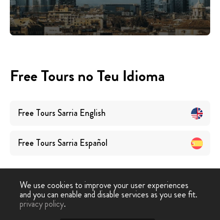
Free Tours no Teu Idioma
Free Tours
Sarria
English
Free Tours
Sarria
Español
We use cookies to improve your user experiences
and you can enable and disable services as you see fit.
privacy policy
.
Free Walking Tour
›
Sarria