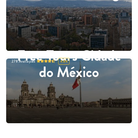
Free Tours Cidade
278
Avaliações
4.84
do México