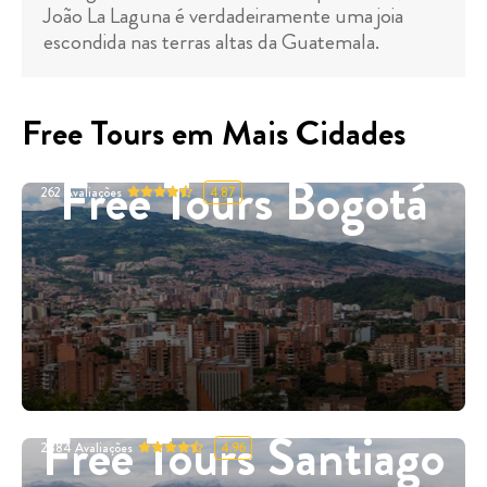
João La Laguna é verdadeiramente uma joia
escondida nas terras altas da Guatemala.
Free Tours em Mais Cidades
Free Tours Bogotá
262
Avaliações
4.87
Free Tours Santiago
2884
Avaliações
4.96