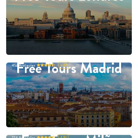
Free Tours Madrid
452
Avaliações
4.87
224
Avaliações
4.91