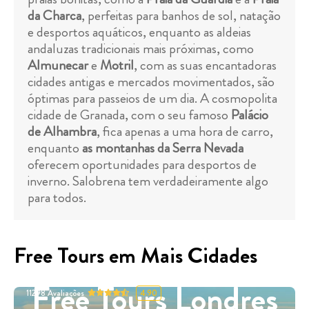
da Charca
, perfeitas para banhos de sol, natação
e desportos aquáticos, enquanto as aldeias
andaluzas tradicionais mais próximas, como
Almunecar
e
Motril
, com as suas encantadoras
cidades antigas e mercados movimentados, são
óptimas para passeios de um dia. A cosmopolita
cidade de Granada, com o seu famoso
Palácio
de Alhambra
, fica apenas a uma hora de carro,
enquanto
as montanhas da Serra Nevada
oferecem oportunidades para desportos de
inverno. Salobrena tem verdadeiramente algo
para todos.
Free Tours em Mais Cidades
Free Tours Londres
11298
Avaliações
4.90