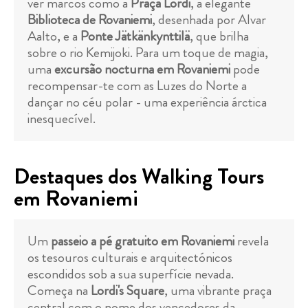
ver marcos como a
Praça Lordi
, a elegante
Biblioteca de Rovaniemi
, desenhada por Alvar
Aalto, e a
Ponte Jätkänkynttilä
, que brilha
sobre o rio Kemijoki. Para um toque de magia,
uma
excursão nocturna em Rovaniemi
pode
recompensar-te com as Luzes do Norte a
dançar no céu polar - uma experiência árctica
inesquecível.
Destaques dos Walking Tours
em Rovaniemi
Um
passeio a pé gratuito em Rovaniemi
revela
os tesouros culturais e arquitectónicos
escondidos sob a sua superfície nevada.
Começa na
Lordi's Square
, uma vibrante praça
central com o nome dos vencedores da