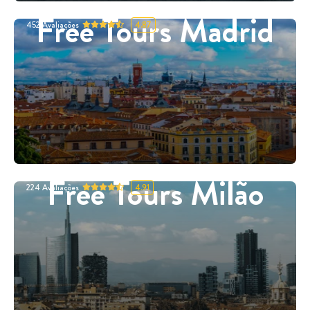
Free Tours Madrid
452
Avaliações
4.87
Free Tours Milão
224
Avaliações
4.91