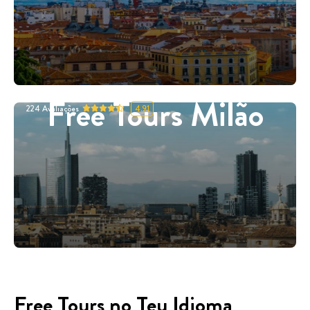
Free Tours Milão
224
Avaliações
4.91
Free Tours no Teu Idioma