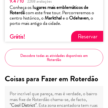
9.4
/ 10
2268
avaliações
Conheça os
lugares mais emblemáticos de
Roterdã
com este free tour. Percorreremos o
centro histórico, o
Markthal
e o
Odehaven
, o
porto mais antigo da cidade.
Reservar
Grátis
!
Descobre todas as atividades disponíveis em
Roterdão
Coisas para Fazer em Roterdão
Por incrível que pareça, mas é verdade, o bairro
mais fixe de Roterdão chama-se, de facto,
"Cool District"
. Esta zona encantadora tem ruas