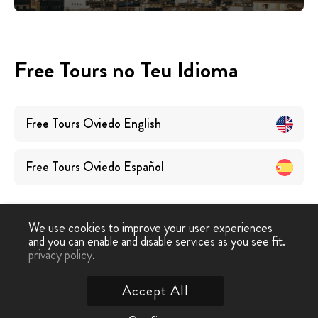
Free Tours no Teu Idioma
Free Tours
Oviedo
English
Free Tours
Oviedo
Español
We use cookies to improve your user experiences
and you can enable and disable services as you see fit.
privacy policy
.
Free Walking Tour
›
Oviedo
Accept All
Contacta-nos