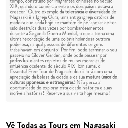
tempo, construído por imigrantes chineses no século
XIX, quando o comércio entre os dois países estava a
crescer! Outro exemplo da
tolerância e diversidade
de
Nagasaki é a Igreja Oura, uma antiga igreja católica de
madeira que ainda hoje se mantém de pé, apesar de ter
sido destruída duas vezes por bombardeamentos
durante a Segunda Guerra Mundial, o que a torna uma
última recordação de uma colónia holandesa outrora
poderosa, na qual pessoas de diferentes origens
trabalhavam em conjunto! Por fim, pode terminar o seu
passeio no Glover Garden, onde pode passear por
jardins luxuriantes repletos de muitas moradias de
influência ocidental do século XIX! Em suma, o
Essential Free Tour de Nagasaki deixá-lo-á com uma
apreciação da beleza da cidade e da sua
mistura única de
culturas japonesas e estrangeiras
! Não perca a
oportunidade de explorar esta cidade histórica e suas
incríveis histórias! Reserve a sua visita hoje mesmo!
Vê Todas as Tours em Nagasaki