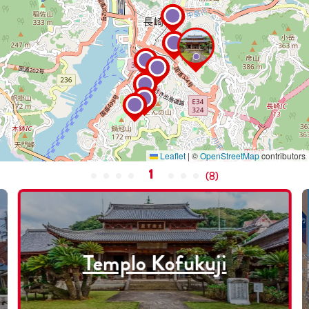
Leaflet
|
©
OpenStreetMap
contributors
1
(
8
)
Templo Kofukuji