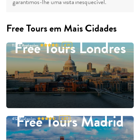
garantimos-lhe uma visita inesquecível.
Free Tours em Mais Cidades
Free Tours Londres
11324
Avaliações
4.91
Free Tours Madrid
452
Avaliações
4.87