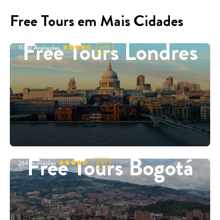
Free Tours em Mais Cidades
Free Tours Londres
11332
Avaliações
4.91
Free Tours Bogotá
264
Avaliações
4.87