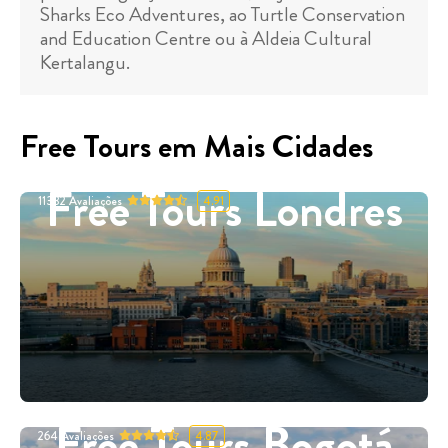
Sharks Eco Adventures, ao Turtle Conservation
and Education Centre ou à Aldeia Cultural
Kertalangu.
Free Tours em Mais Cidades
Free Tours Londres
11332
Avaliações
4.91
Free Tours Bogotá
264
Avaliações
4.87